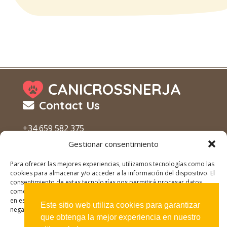
CANICROSSNERJA
Contact Us
+34 659 582 375
canicrossnerja@gmail.com
Gestionar consentimiento
Nerja
Para ofrecer las mejores experiencias, utilizamos tecnologías como las
Política de Privacidad
cookies para almacenar y/o acceder a la información del dispositivo. El
consentimiento de estas tecnologías nos permitirá procesar datos
Working Hours
como el comportamiento de navegación o las identificaciones únicas
en este sitio. No consentir o retirar el consentimiento, puede afectar
Este sitio web utiliza cookies para garantizar
negativamente a ciertas características y funciones.
Open
que obtenga la mejor experiencia en nuestro