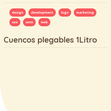
design
development
logo
marketing
seo
smm
web
Cuencos plegables 1Litro