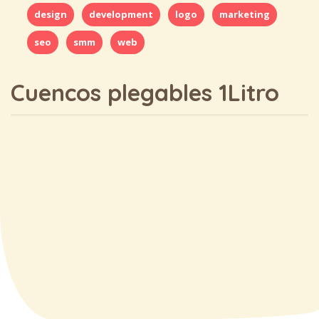
design
development
logo
marketing
seo
smm
web
Cuencos plegables 1Litro